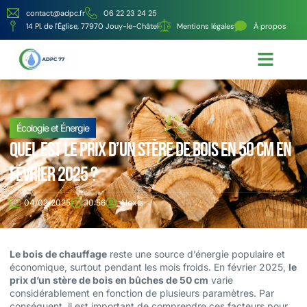
contact@adpc.fr
06 22 23 24 25
14 Pl. de l'Église, 77970 Jouy-le-Châtel
Mentions légales
À propos
Écologie et Énergie
Nos services
Écologie et Énergie
Quel est le prix d’un stère de bois en 50 cm en
février 2025 ?
04/02/2025
10:56
Alexis
Le bois de chauffage
reste une source d’énergie populaire et
économique, surtout pendant les mois froids. En février 2025,
le
prix d’un stère de bois en bûches de 50 cm
varie
considérablement en fonction de plusieurs paramètres. Par
conséquent, il est important de comprendre ces facteurs pour