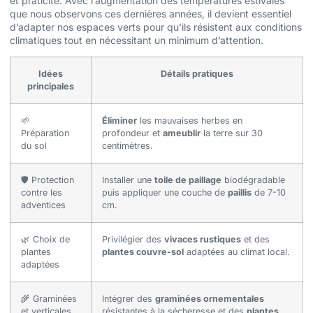
et praticité. Avec l’augmentation des températures estivales
que nous observons ces dernières années, il devient essentiel
d’adapter nos espaces verts pour qu’ils résistent aux conditions
climatiques tout en nécessitant un minimum d’attention.
Idées
Détails pratiques
principales
🌱
Éliminer
les mauvaises herbes en
Préparation
profondeur et
ameublir
la terre sur 30
du sol
centimètres.
🛡️ Protection
Installer une
toile de paillage
biodégradable
contre les
puis appliquer une couche de
paillis
de 7-10
adventices
cm.
🌿 Choix de
Privilégier des
vivaces rustiques
et des
plantes
plantes couvre-sol
adaptées au climat local.
adaptées
🌾 Graminées
Intégrer des
graminées ornementales
et verticales
résistantes à la sécheresse et des
plantes