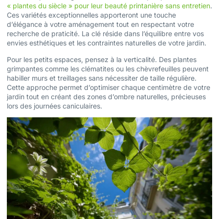
« plantes du siècle » pour leur beauté printanière sans entretien
.
Ces variétés exceptionnelles apporteront une touche
d’élégance à votre aménagement tout en respectant votre
recherche de praticité. La clé réside dans l’équilibre entre vos
envies esthétiques et les contraintes naturelles de votre jardin.
Pour les petits espaces, pensez à la verticalité. Des plantes
grimpantes comme les clématites ou les chèvrefeuilles peuvent
habiller murs et treillages sans nécessiter de taille régulière.
Cette approche permet d’optimiser chaque centimètre de votre
jardin tout en créant des zones d’ombre naturelles, précieuses
lors des journées caniculaires.