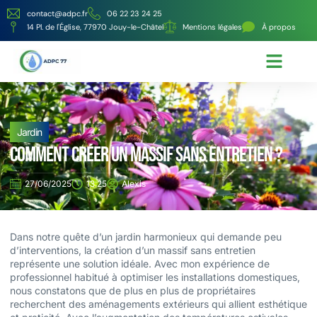
contact@adpc.fr
06 22 23 24 25
14 Pl. de l'Église, 77970 Jouy-le-Châtel
Mentions légales
À propos
Écologie et Énergie
Nos services
Jardin
Comment créer un massif sans entretien ?
27/06/2025
13:25
Alexis
Dans notre quête d’un jardin harmonieux qui demande peu
d’interventions, la création d’un massif sans entretien
représente une solution idéale. Avec mon expérience de
professionnel habitué à optimiser les installations domestiques,
nous constatons que de plus en plus de propriétaires
recherchent des aménagements extérieurs qui allient esthétique