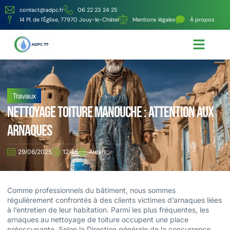
contact@adpc.fr
06 22 23 24 25
14 Pl. de l'Église, 77970 Jouy-le-Châtel
Mentions légales
À propos
Écologie et Énergie
Nos services
Travaux
Nettoyage toiture manouche : attention aux
arnaques
29/06/2025
12:45
Alexis
Comme professionnels du bâtiment, nous sommes
régulièrement confrontés à des clients victimes d’arnaques liées
à l’entretien de leur habitation. Parmi les plus fréquentes, les
arnaques au nettoyage de toiture occupent une place
préoccupante. Selon la Direction générale de la concurrence,