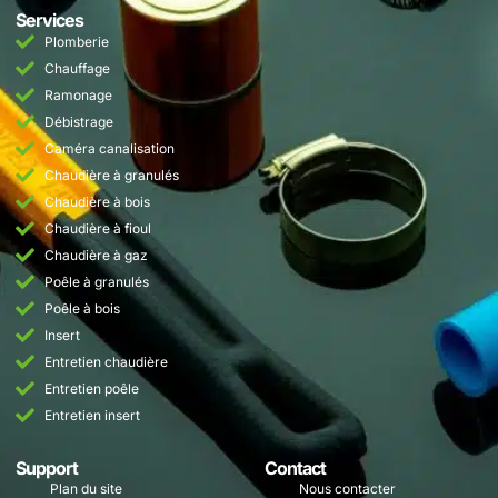
Services
Plomberie
Chauffage
Ramonage
Débistrage
Caméra canalisation
Chaudière à granulés
Chaudière à bois
Chaudière à fioul
Chaudière à gaz
Poêle à granulés
Poêle à bois
Insert
Entretien chaudière
Entretien poêle
Entretien insert
Support
Contact
Plan du site
Nous contacter