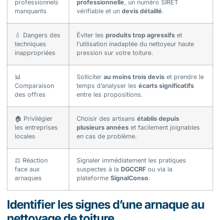
professionnels
professionnelle
, un numéro SIRET
manquants
vérifiable et un
devis détaillé
.
💧 Dangers des
Éviter les
produits trop agressifs
et
techniques
l’utilisation inadaptée du nettoyeur haute
inappropriées
pression sur votre toiture.
📊
Solliciter
au moins trois devis
et prendre le
Comparaison
temps d’analyser les
écarts significatifs
des offres
entre les propositions.
🏠 Privilégier
Choisir des artisans
établis depuis
les entreprises
plusieurs années
et facilement joignables
locales
en cas de problème.
⚖️ Réaction
Signaler immédiatement les pratiques
face aux
suspectes à la
DGCCRF
ou via la
arnaques
plateforme
SignalConso
.
Identifier les signes d’une arnaque au
nettoyage de toiture