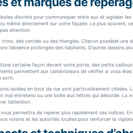
s et marques de repérag
oles discrets pour communiquer entre eux et signaler les 
 ou même directement sur votre façade. Le plus souvent, ces
pas attention.
croix, des cercles ou des triangles. Chacun possède une sig
core l’absence prolongée des habitants. D’autres dessins p
s d’une certaine façon devant votre porte, des petits caillo
ents permettent aux cambrioleurs de vérifier si vous êtes p
 sorti.
ons isolées en bout de rue sont particulièrement ciblées. L
mal entretenu ou une boîte aux lettres qui déborde. La vig
er l’attention.
t vous permettra de repérer plus rapidement ces indices. 
 voisins et les autorités locales pour renforcer la vigilanc