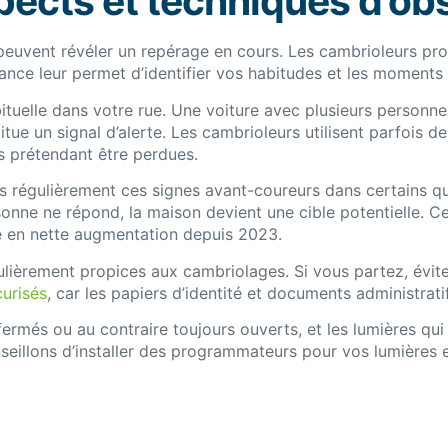
ects et techniques d’ob
uvent révéler un repérage en cours. Les cambrioleurs prof
sance leur permet d’identifier vos habitudes et les moments
bituelle dans votre rue. Une voiture avec plusieurs person
titue un signal d’alerte. Les cambrioleurs utilisent parfois 
s prétendant être perdues.
 régulièrement ces signes avant-coureurs dans certains qu
sonne ne répond, la maison devient une cible potentielle. C
que en nette augmentation depuis 2023.
ièrement propices aux cambriolages. Si vous partez, évitez
urisés
, car les papiers d’identité et documents administrat
ermés ou au contraire toujours ouverts, et les lumières qui
nseillons d’installer des programmateurs pour vos lumières