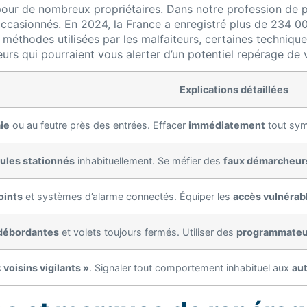
our de nombreux propriétaires. Dans notre profession de p
occasionnés. En 2024, la France a enregistré plus de 234 0
tes méthodes utilisées par les malfaiteurs, certaines techni
urs qui pourraient vous alerter d’un potentiel repérage de 
Explications détaillées
ie
ou au feutre près des entrées. Effacer
immédiatement
tout sym
ules stationnés
inhabituellement. Se méfier des
faux démarcheur
oints
et systèmes d’alarme connectés. Équiper les
accès vulnérab
 débordantes
et volets toujours fermés. Utiliser des
programmateu
 voisins vigilants »
. Signaler tout comportement inhabituel aux
au