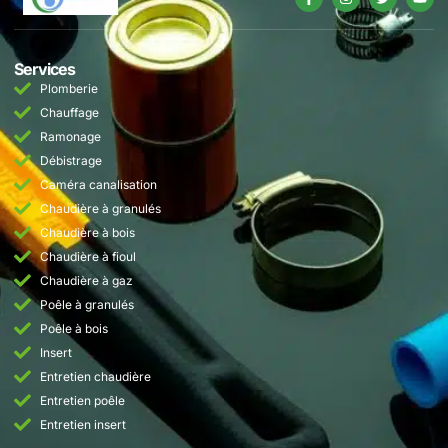
Services
Plomberie
Chauffage
Ramonage
Débistrage
Caméra canalisation
Chaudière à granulés
Chaudière à bois
Chaudière à fioul
Chaudière à gaz
Poêle à granulés
Poêle à bois
Insert
Entretien chaudière
Entretien poêle
Entretien insert