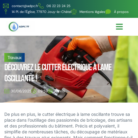
contact@adpc.fr
06 22 23 24 25
14 Pl. de l'Église, 77970 Jouy-le-Châtel
Mentions légales
À propos
Écologie et Énergie
Nos services
Travaux
Découvrez le cutter électrique à lame
oscillante !
30/06/2025
09:59
Alexis
De plus en plus, le cutter électrique à lame oscillante trouve sa
place dans l’outillage des passionnés de bricolage, des artisans
et des professionnels du bâtiment. Précis et polyvalent, il
simplifie de nombreuses tâches, du découpage de matériaux
fins à des travaux plus exigeants. Mais comment fonctionne-t-il