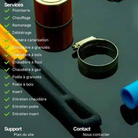
Services
Plomberie
Chauffage
Ramonage
Débistrage
Caméra canalisation
Chaudière à granulés
Chaudière à bois
Chaudière à fioul
Chaudière à gaz
Poêle à granulés
Poêle à bois
Insert
Entretien chaudière
Entretien poêle
Entretien insert
Support
Contact
Plan du site
Nous contacter