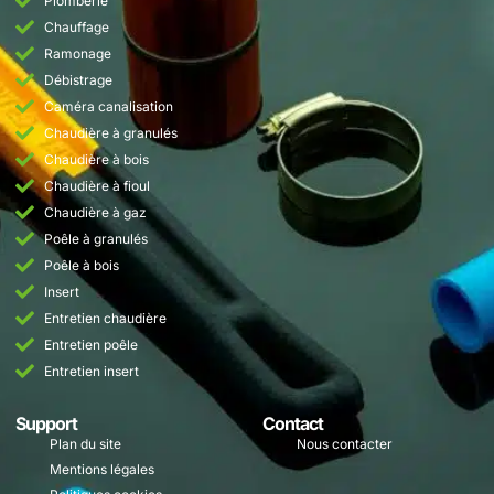
Plomberie
Chauffage
Ramonage
Débistrage
Caméra canalisation
Chaudière à granulés
Chaudière à bois
Chaudière à fioul
Chaudière à gaz
Poêle à granulés
Poêle à bois
Insert
Entretien chaudière
Entretien poêle
Entretien insert
Support
Contact
Plan du site
Nous contacter
Mentions légales