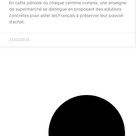
En cette période où chaque centime compte, une enseigne
de supermarché se distingue en proposant des solutions
concrètes pour aider les Français à préserver leur pouvoir
d’achat.
23/02/2025