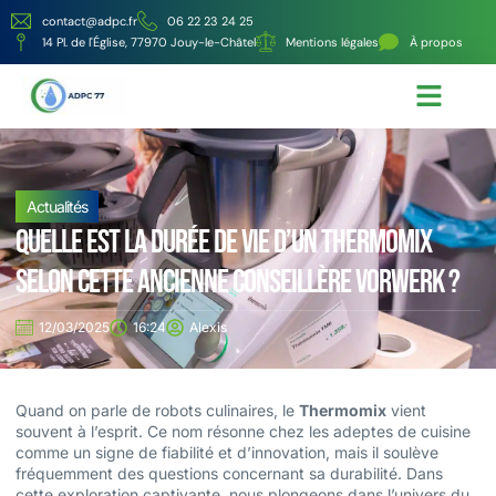
contact@adpc.fr
06 22 23 24 25
14 Pl. de l'Église, 77970 Jouy-le-Châtel
Mentions légales
À propos
Écologie et Énergie
Nos services
Actualités
Quelle est la durée de vie d’un Thermomix
selon cette ancienne conseillère Vorwerk ?
12/03/2025
16:24
Alexis
Quand on parle de robots culinaires, le
Thermomix
vient
souvent à l’esprit. Ce nom résonne chez les adeptes de cuisine
comme un signe de fiabilité et d’innovation, mais il soulève
fréquemment des questions concernant sa durabilité. Dans
cette exploration captivante, nous plongeons dans l’univers du