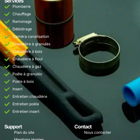
Services
Plomberie
Chauffage
Ramonage
Débistrage
Caméra canalisation
Chaudière à granulés
Chaudière à bois
Chaudière à fioul
Chaudière à gaz
Poêle à granulés
Poêle à bois
Insert
Entretien chaudière
Entretien poêle
Entretien insert
Support
Contact
Plan du site
Nous contacter
Mentions légales