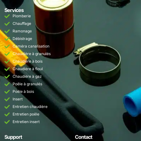
Services
Plomberie
Chauffage
Ramonage
Débistrage
Caméra canalisation
Chaudière à granulés
Chaudière à bois
Chaudière à fioul
Chaudière à gaz
Poêle à granulés
Poêle à bois
Insert
Entretien chaudière
Entretien poêle
Entretien insert
Support
Contact