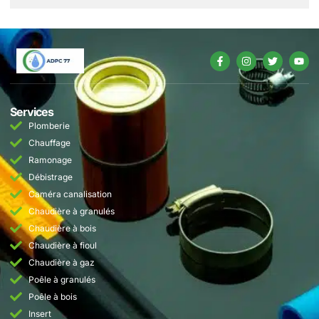
Services
Plomberie
Chauffage
Ramonage
Débistrage
Caméra canalisation
Chaudière à granulés
Chaudière à bois
Chaudière à fioul
Chaudière à gaz
Poêle à granulés
Poêle à bois
Insert