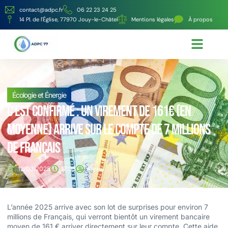
contact@adpc.fr
06 22 23 24 25
14 Pl. de l'Église, 77970 Jouy-le-Châtel
Mentions légales
À propos
Écologie et Énergie
Nos services
Écologie et Énergie
C’est confirmé : un virement de 161€ (en
moyenne) arrive sur le compte de 7 millions
de Français
12/03/2025
17:33
Alexis
L’année 2025 arrive avec son lot de surprises pour environ 7
millions de Français, qui verront bientôt un virement bancaire
moyen de 161 € arriver directement sur leur compte. Cette aide