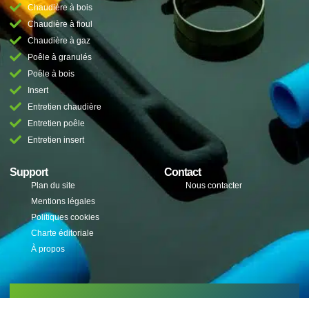
Chaudière à bois
Chaudière à fioul
Chaudière à gaz
Poêle à granulés
Poêle à bois
Insert
Entretien chaudière
Entretien poêle
Entretien insert
Support
Contact
Plan du site
Nous contacter
Mentions légales
Politiques cookies
Charte éditoriale
À propos
Inscrivez-vous à notre lettre d'information pour recevoir des