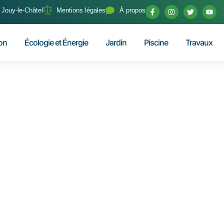
0 Jouy-le-Châtel
Mentions légales
À propos
on
Écologie et Énergie
Jardin
Piscine
Travaux