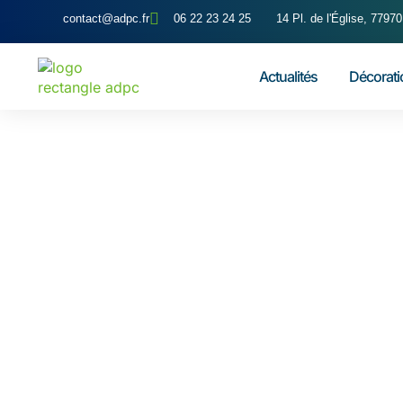
contact@adpc.fr
06 22 23 24 25
14 Pl. de l'Église, 7797
Actualités
Décorati
février 21, 2025