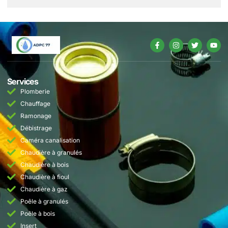
Services
Plomberie
Chauffage
Ramonage
Débistrage
Caméra canalisation
Chaudière à granulés
Chaudière à bois
Chaudière à fioul
Chaudière à gaz
Poêle à granulés
Poêle à bois
Insert