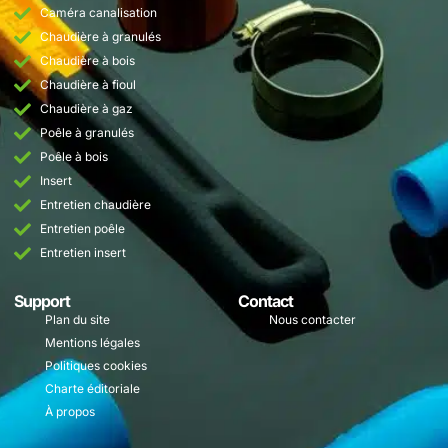
Caméra canalisation
Chaudière à granulés
Chaudière à bois
Chaudière à fioul
Chaudière à gaz
Poêle à granulés
Poêle à bois
Insert
Entretien chaudière
Entretien poêle
Entretien insert
Support
Contact
Plan du site
Nous contacter
Mentions légales
Politiques cookies
Charte éditoriale
À propos