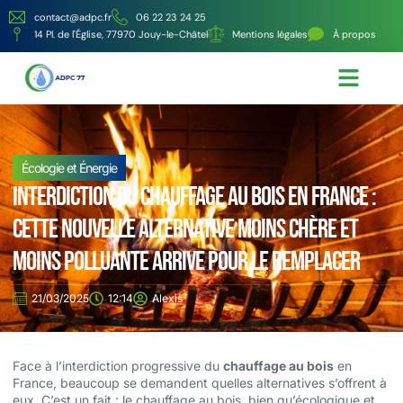
contact@adpc.fr
06 22 23 24 25
14 Pl. de l'Église, 77970 Jouy-le-Châtel
Mentions légales
À propos
Écologie et Énergie
Nos services
Écologie et Énergie
Interdiction du chauffage au bois en France :
cette nouvelle alternative moins chère et
moins polluante arrive pour le remplacer
21/03/2025
12:14
Alexis
Face à l’interdiction progressive du
chauffage au bois
en
France, beaucoup se demandent quelles alternatives s’offrent à
eux. C’est un fait : le chauffage au bois, bien qu’écologique et