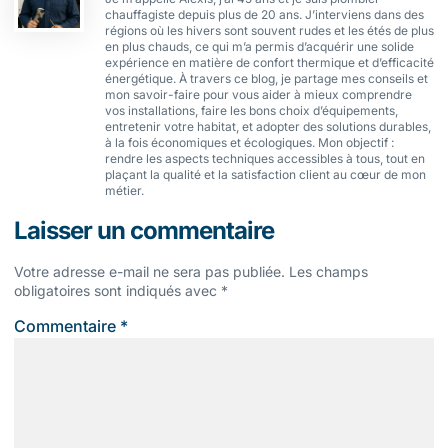
chauffagiste depuis plus de 20 ans. J’interviens dans des
régions où les hivers sont souvent rudes et les étés de plus
en plus chauds, ce qui m’a permis d’acquérir une solide
expérience en matière de confort thermique et d’efficacité
énergétique. À travers ce blog, je partage mes conseils et
mon savoir-faire pour vous aider à mieux comprendre
vos installations, faire les bons choix d’équipements,
entretenir votre habitat, et adopter des solutions durables,
à la fois économiques et écologiques. Mon objectif :
rendre les aspects techniques accessibles à tous, tout en
plaçant la qualité et la satisfaction client au cœur de mon
métier.
Laisser un commentaire
Votre adresse e-mail ne sera pas publiée.
Les champs
obligatoires sont indiqués avec
*
Commentaire
*