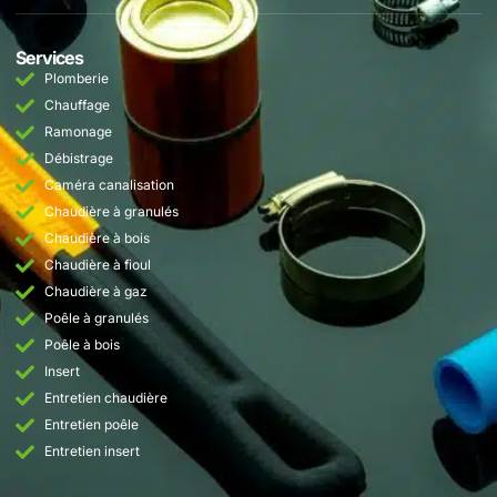
Services
Plomberie
Chauffage
Ramonage
Débistrage
Caméra canalisation
Chaudière à granulés
Chaudière à bois
Chaudière à fioul
Chaudière à gaz
Poêle à granulés
Poêle à bois
Insert
Entretien chaudière
Entretien poêle
Entretien insert