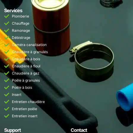
Services
Plomberie
Chauffage
Ramonage
Débistrage
Caméra canalisation
Chaudière à granulés
Chaudière à bois
Chaudière à fioul
Chaudière à gaz
Poêle à granulés
Poêle à bois
Insert
Entretien chaudière
Entretien poêle
Entretien insert
Support
Contact