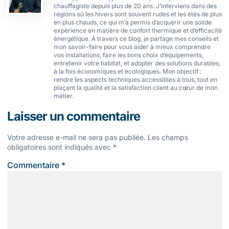
chauffagiste depuis plus de 20 ans. J’interviens dans des
régions où les hivers sont souvent rudes et les étés de plus
en plus chauds, ce qui m’a permis d’acquérir une solide
expérience en matière de confort thermique et d’efficacité
énergétique. À travers ce blog, je partage mes conseils et
mon savoir-faire pour vous aider à mieux comprendre
vos installations, faire les bons choix d’équipements,
entretenir votre habitat, et adopter des solutions durables,
à la fois économiques et écologiques. Mon objectif :
rendre les aspects techniques accessibles à tous, tout en
plaçant la qualité et la satisfaction client au cœur de mon
métier.
Laisser un commentaire
Votre adresse e-mail ne sera pas publiée.
Les champs
obligatoires sont indiqués avec
*
Commentaire
*