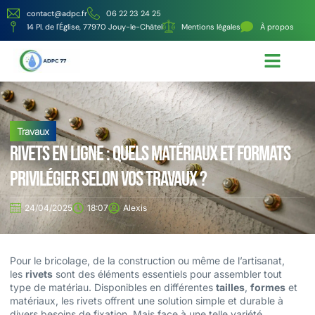
contact@adpc.fr
06 22 23 24 25
14 Pl. de l'Église, 77970 Jouy-le-Châtel
Mentions légales
À propos
Écologie et Énergie
Nos services
Travaux
Rivets en ligne : quels matériaux et formats
privilégier selon vos travaux ?
24/04/2025
18:07
Alexis
Pour le bricolage, de la construction ou même de l’artisanat,
les
rivets
sont des éléments essentiels pour assembler tout
type de matériau. Disponibles en différentes
tailles
,
formes
et
matériaux, les rivets offrent une solution simple et durable à
divers besoins de fixation. Mais face à une telle variété,