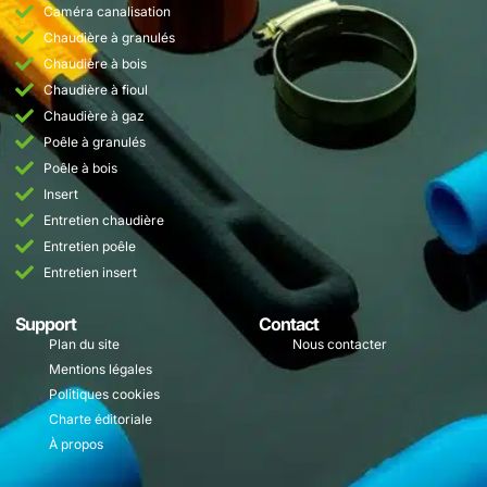
Caméra canalisation
Chaudière à granulés
Chaudière à bois
Chaudière à fioul
Chaudière à gaz
Poêle à granulés
Poêle à bois
Insert
Entretien chaudière
Entretien poêle
Entretien insert
Support
Contact
Plan du site
Nous contacter
Mentions légales
Politiques cookies
Charte éditoriale
À propos