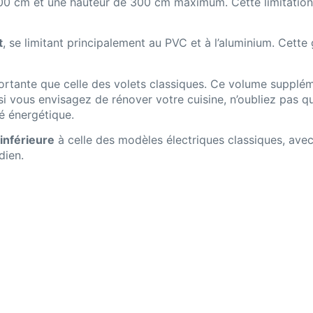
300 cm et une hauteur de 300 cm maximum. Cette limitation
t
, se limitant principalement au PVC et à l’aluminium. Cett
ortante que celle des volets classiques. Ce volume suppléme
 si vous envisagez de rénover votre cuisine, n’oubliez pas 
é énergétique.
inférieure
à celle des modèles électriques classiques, avec
dien.