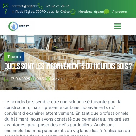
contact@adpc.fr
06 22 23 24 25
14 Pl. de l'Église, 77970 Jouy-le-Châtel
Mentions légales
À propos
Écologie et Énergie
Nos services
Travaux
Quels sont les inconvénients du hourdis bois ?
17/03/2025
08:51
Alexis
Le hourdis bois semble être une solution séduisante pour la
construction, mais il présente certains inconvénients qu’il
convient d’examiner attentivement. En tant que professionnels
du bâtiment, nous avons constaté que ce matériau, malgré ses
avantages, peut poser des défis particuliers. Analysons
ensemble les principaux points de vigilance liés à l’utilisation du