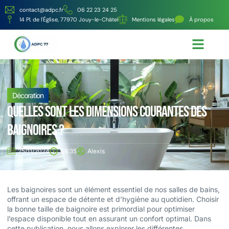
contact@adpc.fr
06 22 23 24 25
14 Pl. de l'Église, 77970 Jouy-le-Châtel
Mentions légales
À propos
Écologie et Énergie
Nos services
Décoration
Quelles sont les dimensions courantes des
baignoires ?
25/11/2024
08:35
Alexis
Les baignoires sont un élément essentiel de nos salles de bains,
offrant un espace de détente et d’hygiène au quotidien. Choisir
la bonne taille de baignoire est primordial pour optimiser
l’espace disponible tout en assurant un confort optimal. Dans
cette publication, nous allons explorer les différentes