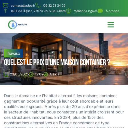
contact@adpc.fr
06 22 23 24 25
14 Pl. de l'Église, 77970 Jouy-le-Châtel
Mentions légales
À propos
Écologie et Énergie
Nos services
Travaux
Quel est le prix d’une maison container ?
23/05/2025
12:09
Alexis
Dans le domaine de l’habitat alternatif, les maisons container
gagnent en popularité grâce à leur coût abordable et leurs
qualités écologiques. Après plus de 20 ans d’expérience dans
le secteur de l’habitat, nous constatons un intérêt croissant pour
ces structures innovantes. En 2024, plus de 15% des
constructions alternatives en France concernent ce type