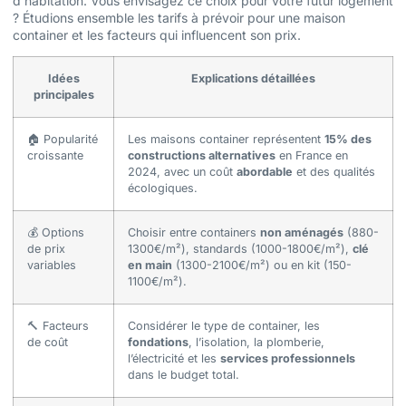
d’habitation. Vous envisagez ce choix pour votre futur logement
? Étudions ensemble les tarifs à prévoir pour une maison
container et les facteurs qui influencent son prix.
Idées
Explications détaillées
principales
🏠 Popularité
Les maisons container représentent
15% des
croissante
constructions alternatives
en France en
2024, avec un coût
abordable
et des qualités
écologiques.
💰 Options
Choisir entre containers
non aménagés
(880-
de prix
1300€/m²), standards (1000-1800€/m²),
clé
variables
en main
(1300-2100€/m²) ou en kit (150-
1100€/m²).
🔨 Facteurs
Considérer le type de container, les
de coût
fondations
, l’isolation, la plomberie,
l’électricité et les
services professionnels
dans le budget total.