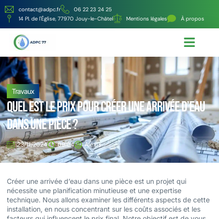
contact@adpc.fr
06 22 23 24 25
14 Pl. de l'Église, 77970 Jouy-le-Châtel
Mentions légales
À propos
Écologie et Énergie
Nos services
Travaux
Quel est le prix pour créer une arrivée d’eau
dans une pièce ?
23/11/2024
09:04
Alexis
Créer une arrivée d’eau dans une pièce est un projet qui
nécessite une planification minutieuse et une expertise
technique. Nous allons examiner les différents aspects de cette
installation, en nous concentrant sur les coûts associés et les
facteurs qui influencent le prix final. Notre objectif est de vous