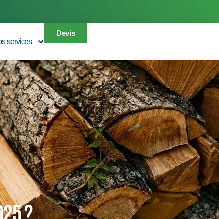
Devis
s services
025 ?