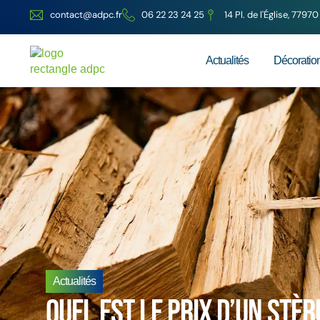
contact@adpc.fr
06 22 23 24 25
14 Pl. de l'Église, 779
Actualités
Décoratio
Actualités
Quel est le prix d’un stèr