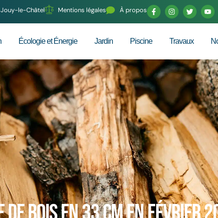
70 Jouy-le-Châtel
Mentions légales
À propos
n
Écologie et Énergie
Jardin
Piscine
Travaux
No
e de bois en 33 cm en février 2