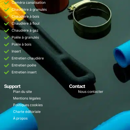
Caméra canalisation
Chaudière à granulés
Chaudière à bois
Chaudière à fioul
Chaudière à gaz
Poêle à granulés
Poêle à bois
Insert
Entretien chaudière
Entretien poêle
Entretien insert
Support
Contact
Plan du site
Nous contacter
Mentions légales
Politiques cookies
Charte éditoriale
À propos