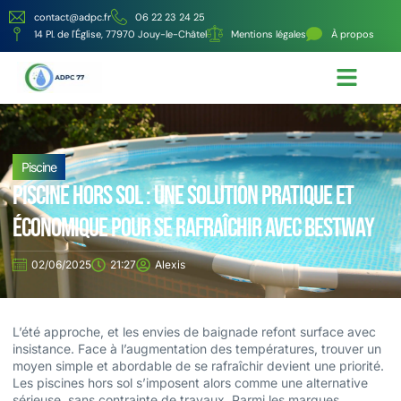
contact@adpc.fr
06 22 23 24 25
14 Pl. de l'Église, 77970 Jouy-le-Châtel
Mentions légales
À propos
Écologie et Énergie
Nos services
Piscine
Piscine hors sol : une solution pratique et
économique pour se rafraîchir avec Bestway
02/06/2025
21:27
Alexis
L’été approche, et les envies de baignade refont surface avec
insistance. Face à l’augmentation des températures, trouver un
moyen simple et abordable de se rafraîchir devient une priorité.
Les piscines hors sol s’imposent alors comme une alternative
sérieuse, sans contrainte de travaux. Parmi les marques