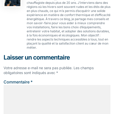
chauffagiste depuis plus de 20 ans. J’interviens dans des
régions où les hivers sont souvent rudes et les étés de plus
en plus chauds, ce qui m’a permis d’acquérir une solide
expérience en matière de confort thermique et d’efficacité
énergétique. À travers ce blog, je partage mes conseils et
mon savoir-faire pour vous aider à mieux comprendre
vos installations, faire les bons choix d’équipements,
entretenir votre habitat, et adopter des solutions durables,
à la fois économiques et écologiques. Mon objectif :
rendre les aspects techniques accessibles à tous, tout en
plaçant la qualité et la satisfaction client au cœur de mon
métier.
Laisser un commentaire
Votre adresse e-mail ne sera pas publiée.
Les champs
obligatoires sont indiqués avec
*
Commentaire
*