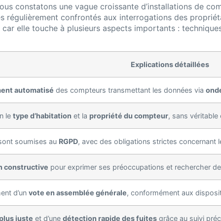
nous constatons une vague croissante d’installations de com
régulièrement confrontés aux interrogations des propriéta
 car elle touche à plusieurs aspects importants : techniques
Explications détaillées
ent automatisé
des compteurs transmettant les données via
onde
on le
type d’habitation
et la
propriété du compteur
, sans véritable 
 sont soumises au
RGPD
, avec des obligations strictes concernant 
 constructive
pour exprimer ses préoccupations et rechercher d
ment d’un
vote en assemblée générale
, conformément aux disposit
plus juste
et d’une
détection rapide des fuites
grâce au suivi pré