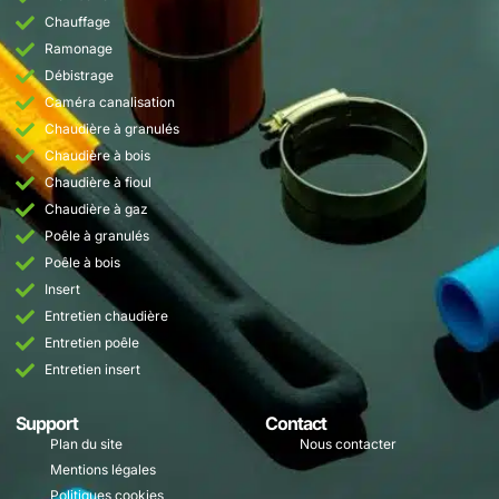
Chauffage
Ramonage
Débistrage
Caméra canalisation
Chaudière à granulés
Chaudière à bois
Chaudière à fioul
Chaudière à gaz
Poêle à granulés
Poêle à bois
Insert
Entretien chaudière
Entretien poêle
Entretien insert
Support
Contact
Plan du site
Nous contacter
Mentions légales
Politiques cookies