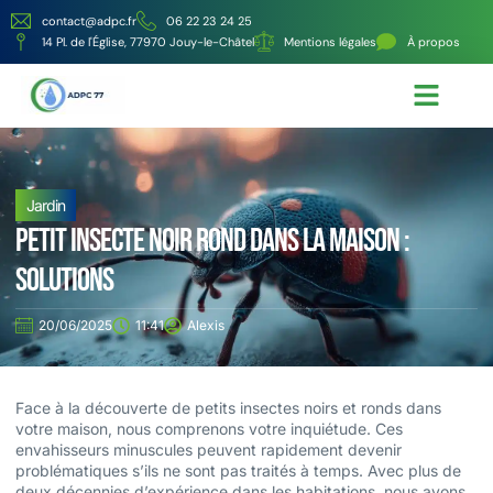
contact@adpc.fr
06 22 23 24 25
14 Pl. de l'Église, 77970 Jouy-le-Châtel
Mentions légales
À propos
Écologie et Énergie
Nos services
Jardin
Petit insecte noir rond dans la maison :
Solutions
20/06/2025
11:41
Alexis
Face à la découverte de petits insectes noirs et ronds dans
votre maison, nous comprenons votre inquiétude. Ces
envahisseurs minuscules peuvent rapidement devenir
problématiques s’ils ne sont pas traités à temps. Avec plus de
deux décennies d’expérience dans les habitations, nous avons