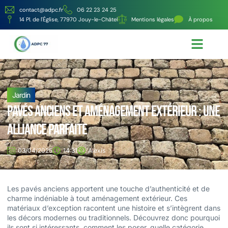
contact@adpc.fr
06 22 23 24 25
14 Pl. de l'Église, 77970 Jouy-le-Châtel
Mentions légales
À propos
Écologie et Énergie
Nos services
Jardin
Pavés anciens et aménagement extérieur : une
alliance parfaite
03/04/2025
14:31
Alexis
Les pavés anciens apportent une touche d’authenticité et de
charme indéniable à tout aménagement extérieur. Ces
matériaux d’exception racontent une histoire et s’intègrent dans
les décors modernes ou traditionnels. Découvrez donc pourquoi
ils sont si intéressants, comment les poser, quelle catégorie