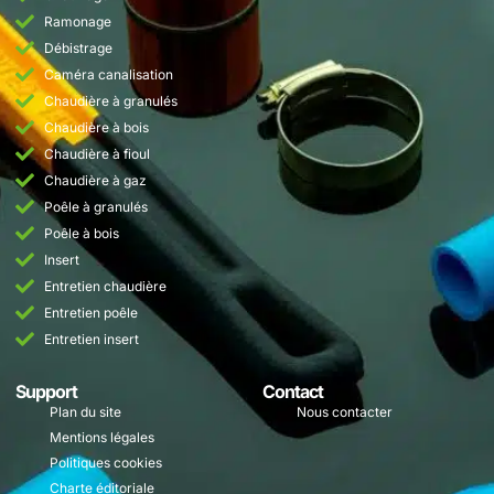
Ramonage
Débistrage
Caméra canalisation
Chaudière à granulés
Chaudière à bois
Chaudière à fioul
Chaudière à gaz
Poêle à granulés
Poêle à bois
Insert
Entretien chaudière
Entretien poêle
Entretien insert
Support
Contact
Plan du site
Nous contacter
Mentions légales
Politiques cookies
Charte éditoriale