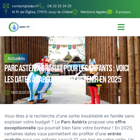
contact@adpc.fr
06 22 23 24 25
14 Pl. de l'Église, 77970 Jouy-le-Châtel
Mentions légales
À propos
Écologie et Énergie
Nos services
Actualités
Parc Astérix gratuit pour les enfants : voici
les dates à (absolument) retenir en 2025
18/03/2025
11:30
Alexis
Vous êtes à la recherche d’une sortie inoubliable en famille sans
exploser votre budget ? Le
Parc Astérix
propose une
offre
exceptionnelle
qui pourrait bien faire votre bonheur ! En 2025,
certaines dates vous permettent de profiter d’une
entrée
gratuite
pour vos enfants jusqu’à 12 ans lors de votre visite. Un