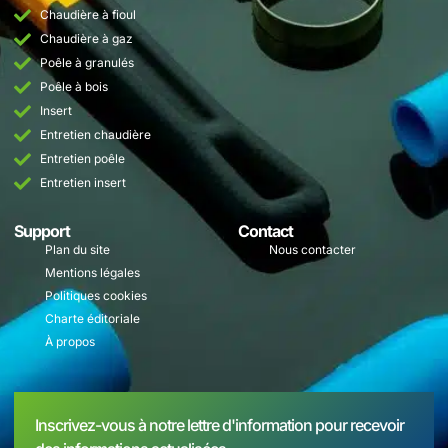
Chaudière à fioul
Chaudière à gaz
Poêle à granulés
Poêle à bois
Insert
Entretien chaudière
Entretien poêle
Entretien insert
Support
Contact
Plan du site
Nous contacter
Mentions légales
Politiques cookies
Charte éditoriale
À propos
Inscrivez-vous à notre lettre d'information pour recevoir