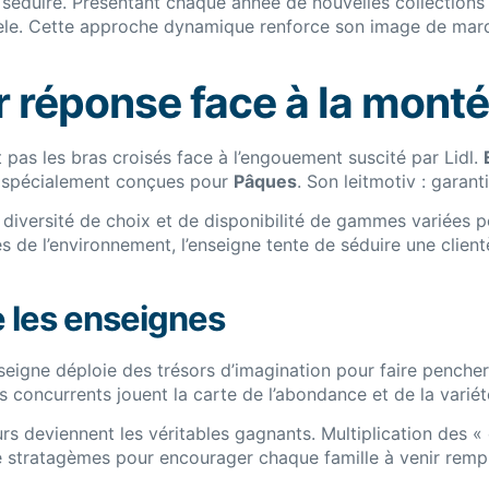
r séduire. Présentant chaque année de nouvelles collections 
lientèle. Cette approche dynamique renforce son image de m
r réponse face à la monté
t pas les bras croisés face à l’engouement suscité par Lidl.
spécialement conçues pour
Pâques
. Son leitmotiv : garant
e diversité de choix et de disponibilité de gammes variées 
e l’environnement, l’enseigne tente de séduire une client
e les enseignes
eigne déploie des trésors d’imagination pour faire pencher 
es concurrents jouent la carte de l’abondance et de la variét
 deviennent les véritables gagnants. Multiplication des « 
e stratagèmes pour encourager chaque famille à venir rempli