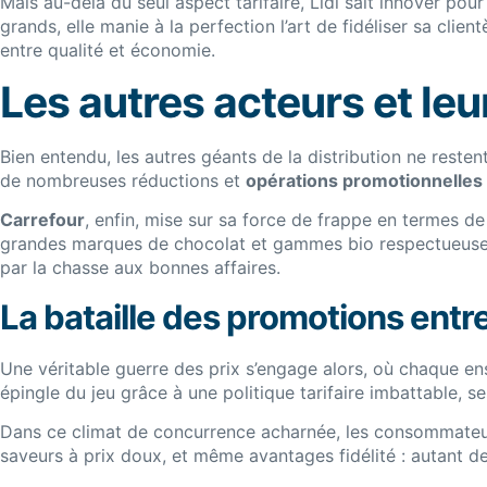
Mais au-delà du seul aspect tarifaire, Lidl sait innover pou
grands, elle manie à la perfection l’art de fidéliser sa c
entre qualité et économie.
Les autres acteurs et leu
Bien entendu, les autres géants de la distribution ne resten
de nombreuses réductions et
opérations promotionnelles
Carrefour
, enfin, mise sur sa force de frappe en termes d
grandes marques de chocolat et gammes bio respectueuses d
par la chasse aux bonnes affaires.
La bataille des promotions entr
Une véritable guerre des prix s’engage alors, où chaque ens
épingle du jeu grâce à une politique tarifaire imbattable, s
Dans ce climat de concurrence acharnée, les consommateurs
saveurs à prix doux, et même avantages fidélité : autant d