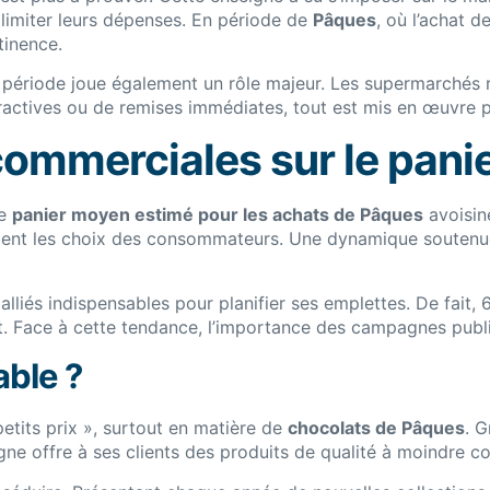
imiter leurs dépenses. En période de
Pâques
, où l’achat d
tinence.
période joue également un rôle majeur. Les supermarchés riv
actives ou de remises immédiates, tout est mis en œuvre po
 commerciales sur le pan
Le
panier moyen estimé pour les achats de Pâques
avoisin
ment les choix des consommateurs. Une dynamique soutenue
lliés indispensables pour planifier ses emplettes. De fait,
t. Face à cette tendance, l’importance des campagnes public
able ?
etits prix », surtout en matière de
chocolats de Pâques
. 
gne offre à ses clients des produits de qualité à moindre co