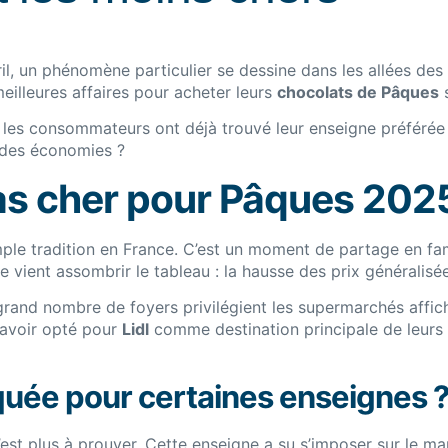
il, un phénomène particulier se dessine dans les allées des
illeures affaires pour acheter leurs
chocolats de Pâques
s
 les consommateurs ont déjà trouvé leur enseigne préférée p
 des économies ?
pas cher pour Pâques 202
ple tradition en France. C’est un moment de partage en fam
 vient assombrir le tableau : la hausse des prix généralisée
rand nombre de foyers privilégient les supermarchés afficha
avoir opté pour
Lidl
comme destination principale de leurs 
quée pour certaines enseignes 
est plus à prouver. Cette enseigne a su s’imposer sur le mar