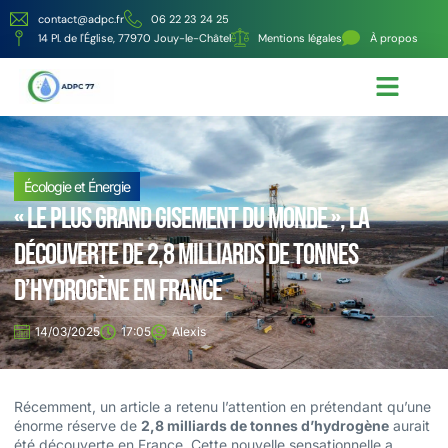
contact@adpc.fr
06 22 23 24 25
14 Pl. de l'Église, 77970 Jouy-le-Châtel
Mentions légales
À propos
Écologie et Énergie
Nos services
Écologie et Énergie
« Le plus grand gisement du Monde », la
découverte de 2,8 milliards de tonnes
d’hydrogène en France
14/03/2025
17:05
Alexis
Récemment, un article a retenu l’attention en prétendant qu’une
énorme réserve de
2,8 milliards de tonnes d’hydrogène
aurait
été découverte en France. Cette nouvelle sensationnelle a