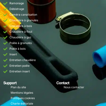
Ramonage
Débistrage
Caméra canalisation
Chaudière à granulés
Chaudière à bois
Chaudière à fioul
Chaudière à gaz
Poêle à granulés
Poêle à bois
Insert
Entretien chaudière
Entretien poêle
Entretien insert
Support
Contact
Plan du site
Nous contacter
Mentions légales
Politiques cookies
Charte éditoriale