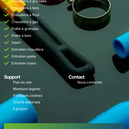
Chaudière à granulés
Chaudière à bois
Chaudière à fioul
Chaudière à gaz
Poêle à granulés
Poêle à bois
Insert
Entretien chaudière
Entretien poêle
Entretien insert
Support
Contact
Plan du site
Nous contacter
Mentions légales
Politiques cookies
Charte éditoriale
À propos