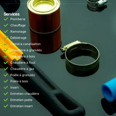
Services
Plomberie
Chauffage
Ramonage
Débistrage
Caméra canalisation
Chaudière à granulés
Chaudière à bois
Chaudière à fioul
Chaudière à gaz
Poêle à granulés
Poêle à bois
Insert
Entretien chaudière
Entretien poêle
Entretien insert