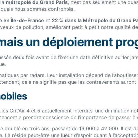
 la
métropole du Grand Paris
, n’est pas seulement une ques
uxquels nous sommes confrontés.
e en Île-de-France
et
22 % dans la Métropole du Grand Pa
veaux de pollution, améliorant petit à petit notre qualité de
, mais un déploiement pro
sée deux fois avant de fixer une date définitive au 1er janvi
ue.
omatiques par radars. Leur installation dépend de l’aboutis
ttendant, cela ne signifie pas que les contrevenants auront q
mobiles
es Crit’Air 4 et 5 actuellement interdits, une diminution n
ncent à prendre conscience de l’importance de passer à d
e doublé en trois ans, passant de 16 000 à 42 000. Il est don
e. Là réside peut-être une lueur d’espoir quant à l’acceptat