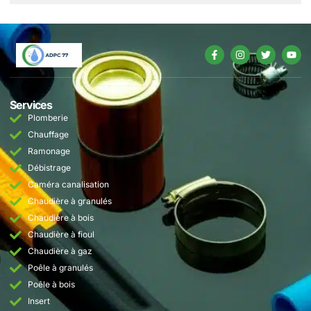
Services
Plomberie
Chauffage
Ramonage
Débistrage
Caméra canalisation
Chaudière à granulés
Chaudière à bois
Chaudière à fioul
Chaudière à gaz
Poêle à granulés
Poêle à bois
Insert