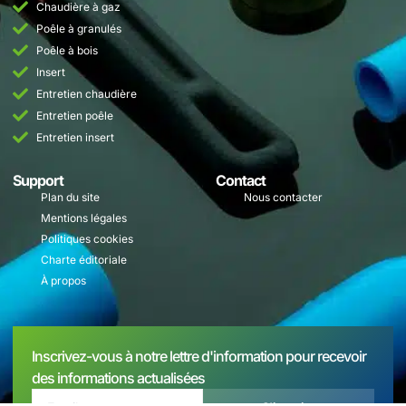
Chaudière à gaz
Poêle à granulés
Poêle à bois
Insert
Entretien chaudière
Entretien poêle
Entretien insert
Support
Contact
Plan du site
Nous contacter
Mentions légales
Politiques cookies
Charte éditoriale
À propos
Inscrivez-vous à notre lettre d'information pour recevoir
des informations actualisées