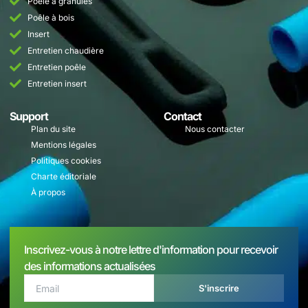
Poêle à granulés
Poêle à bois
Insert
Entretien chaudière
Entretien poêle
Entretien insert
Support
Contact
Plan du site
Nous contacter
Mentions légales
Politiques cookies
Charte éditoriale
À propos
Inscrivez-vous à notre lettre d'information pour recevoir
des informations actualisées
S'inscrire