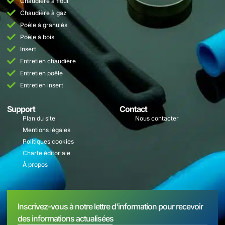
Chaudière à fioul
Chaudière à gaz
Poêle à granulés
Poêle à bois
Insert
Entretien chaudière
Entretien poêle
Entretien insert
Support
Contact
Plan du site
Nous contacter
Mentions légales
Politiques cookies
Charte éditoriale
À propos
Inscrivez-vous à notre lettre d'information pour recevoir
des informations actualisées