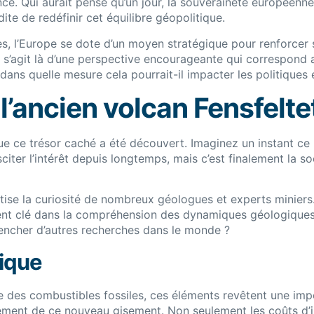
. Qui aurait pensé qu’un jour, la souveraineté européenne p
ite de redéfinir cet équilibre géopolitique.
es, l’Europe se dote d’un moyen stratégique pour renforcer
il s’agit là d’une perspective encourageante qui correspond
ans quelle mesure cela pourrait-il impacter les politiques
l’ancien volcan Fensfelte
ue ce trésor caché a été découvert. Imaginez un instant ce p
citer l’intérêt depuis longtemps, mais c’est finalement la 
ttise la curiosité de nombreux géologues et experts miniers
ment clé dans la compréhension des dynamiques géologiques 
lencher d’autres recherches dans le monde ?
gique
 des combustibles fossiles, ces éléments revêtent une impo
ctement de ce nouveau gisement. Non seulement les coûts d’i