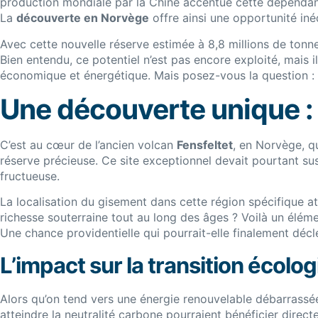
production mondiale par la Chine accentue cette dépendance
La
découverte en Norvège
offre ainsi une opportunité inéd
Avec cette nouvelle réserve estimée à 8,8 millions de tonn
Bien entendu, ce potentiel n’est pas encore exploité, mais 
économique et énergétique. Mais posez-vous la question : d
Une découverte unique : 
C’est au cœur de l’ancien volcan
Fensfeltet
, en Norvège, q
réserve précieuse. Ce site exceptionnel devait pourtant sus
fructueuse.
La localisation du gisement dans cette région spécifique a
richesse souterraine tout au long des âges ? Voilà un élé
Une chance providentielle qui pourrait-elle finalement déc
L’impact sur la transition écolo
Alors qu’on tend vers une énergie renouvelable débarrassée
atteindre la neutralité carbone pourraient bénéficier dire