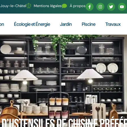
70 Jouy-le-Châtel
Mentions légales
À propos
on
Écologie et Énergie
Jardin
Piscine
Travaux
d’ustensiles de cuisine préfér