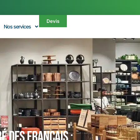
Devis
Nos services
é des Français :