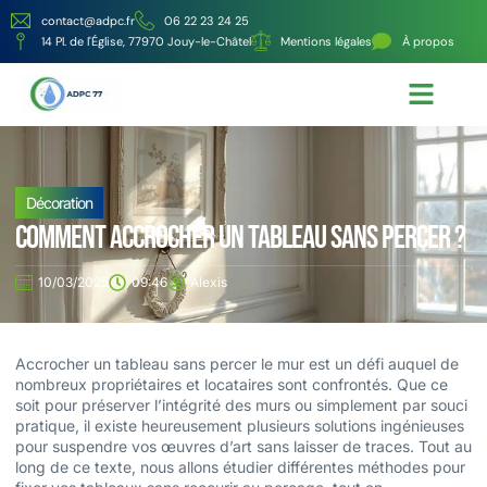
contact@adpc.fr
06 22 23 24 25
14 Pl. de l'Église, 77970 Jouy-le-Châtel
Mentions légales
À propos
Écologie et Énergie
Nos services
Décoration
Comment accrocher un tableau sans percer ?
10/03/2025
09:46
Alexis
Accrocher un tableau sans percer le mur est un défi auquel de
nombreux propriétaires et locataires sont confrontés. Que ce
soit pour préserver l’intégrité des murs ou simplement par souci
pratique, il existe heureusement plusieurs solutions ingénieuses
pour suspendre vos œuvres d’art sans laisser de traces. Tout au
long de ce texte, nous allons étudier différentes méthodes pour