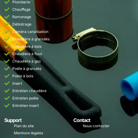
Plomberie
Chauffage
Ramonage
Débistrage
Caméra canalisation
Chaudière à granulés
Chaudière à bois
Chaudière à fioul
Chaudière à gaz
Poêle à granulés
Poêle à bois
Insert
Entretien chaudière
Entretien poêle
Entretien insert
Support
Contact
Plan du site
Nous contacter
Mentions légales