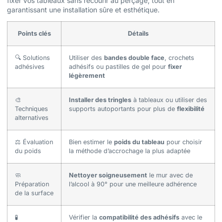
fixer vos tableaux sans recourir au perçage, tout en
garantissant une installation sûre et esthétique.
Points clés
Détails
🔍 Solutions
Utiliser des
bandes double face
, crochets
adhésives
adhésifs ou pastilles de gel pour
fixer
légèrement
🎨
Installer des tringles
à tableaux ou utiliser des
Techniques
supports autoportants pour plus de
flexibilité
alternatives
⚖️ Évaluation
Bien estimer le
poids du tableau
pour choisir
du poids
la méthode d’accrochage la plus adaptée
🧼
Nettoyer soigneusement
le mur avec de
Préparation
l’alcool à 90° pour une meilleure adhérence
de la surface
🧪
Vérifier la
compatibilité des adhésifs
avec le