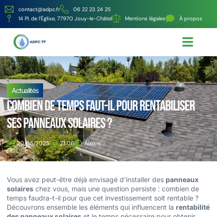
contact@adpc.fr
06 22 23 24 25
14 Pl. de l'Église, 77970 Jouy-le-Châtel
Mentions légales
À propos
Écologie et Énergie
Nos services
Actualités
Combien de temps faut-il pour rentabiliser
ses panneaux solaires ?
20/05/2025
21:06
Alexis
Vous avez peut-être déjà envisagé d’installer des
panneaux
solaires
chez vous, mais une question persiste : combien de
temps faudra-t-il pour que cet investissement soit rentable ?
Découvrons ensemble les éléments qui influencent la
rentabilité
des panneaux solaires
et le temps nécessaire pour obtenir