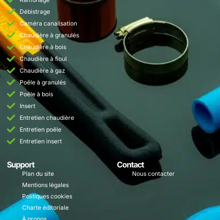
Débistrage
Caméra canalisation
Chaudière à granulés
Chaudière à bois
Chaudière à fioul
Chaudière à gaz
Poêle à granulés
Poêle à bois
Insert
Entretien chaudière
Entretien poêle
Entretien insert
Support
Contact
Plan du site
Nous contacter
Mentions légales
Politiques cookies
Charte éditoriale
À propos