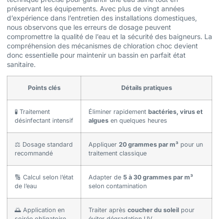
préservant les équipements. Avec plus de vingt années
d’expérience dans l’entretien des installations domestiques,
nous observons que les erreurs de dosage peuvent
compromettre la qualité de l’eau et la sécurité des baigneurs. La
compréhension des mécanismes de chloration choc devient
donc essentielle pour maintenir un bassin en parfait état
sanitaire.
Points clés
Détails pratiques
🧪 Traitement
Éliminer rapidement
bactéries, virus et
désinfectant intensif
algues
en quelques heures
⚖️ Dosage standard
Appliquer
20 grammes par m³
pour un
recommandé
traitement classique
🔢 Calcul selon l’état
Adapter de
5 à 30 grammes par m³
de l’eau
selon contamination
🌅 Application en
Traiter après
coucher du soleil
pour
soirée obligatoire
éviter dégradation UV