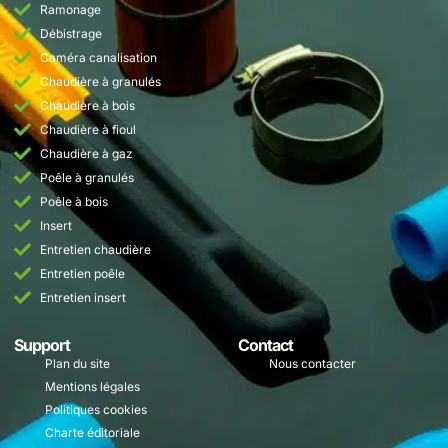
Ramonage
Débistrage
Caméra canalisation
Chaudière à granulés
Chaudière à bois
Chaudière à fioul
Chaudière à gaz
Poêle à granulés
Poêle à bois
Insert
Entretien chaudière
Entretien poêle
Entretien insert
Support
Contact
Plan du site
Nous contacter
Mentions légales
Politiques cookies
Charte éditoriale