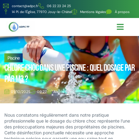
contact@adpc.fr
06 22 23 24 25
14 Pl. de l'Église, 77970 Jouy-le-Châtel
Mentions légales
À propos
Écologie et Énergie
Nos services
Piscine
Chlore choc dans une piscine : quel dosage par
par m3 ?
01/10/2025
09:27
Alexis
Nous constatons régulièrement dans notre pratique
professionnelle que le dosage du chlore choc représente l’une
des préoccupations majeures des propriétaires de piscines.
Cette désinfection ponctuelle nécessite une approche
technique précise pour garantir une eau saine tout en