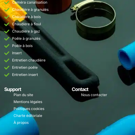
Caméra canalisation
Chaudière à granulés
Chaudière à bois
Chaudière à fioul
Chaudière à gaz
Poêle à granulés
Poêle à bois
Insert
Entretien chaudière
Entretien poêle
Entretien insert
Support
Contact
Plan du site
Nous contacter
Mentions légales
Politiques cookies
Charte éditoriale
À propos