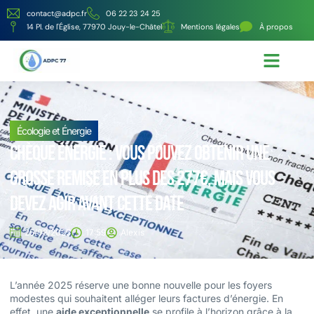
contact@adpc.fr
06 22 23 24 25
14 Pl. de l'Église, 77970 Jouy-le-Châtel
Mentions légales
À propos
Écologie et Énergie
Nos services
Écologie et Énergie
Chèque énergie : vous pouvez obtenir une
grosse remise en plus des 277€, mais vous
devez agir avant cette date
25/03/2025
17:59
Alexis
L’année 2025 réserve une bonne nouvelle pour les foyers
modestes qui souhaitent alléger leurs factures d’énergie. En
effet, une
aide exceptionnelle
se profile à l’horizon grâce à la