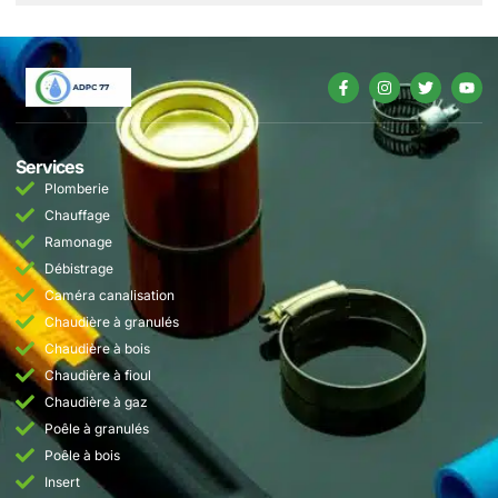
Services
Plomberie
Chauffage
Ramonage
Débistrage
Caméra canalisation
Chaudière à granulés
Chaudière à bois
Chaudière à fioul
Chaudière à gaz
Poêle à granulés
Poêle à bois
Insert