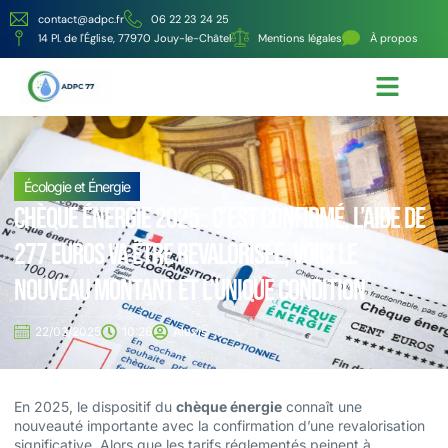
contact@adpc.fr
06 22 23 24 25
14 Pl. de l'Église, 77970 Jouy-le-Châtel
Mentions légales
À propos
Écologie et Énergie
Nos services
Écologie et Énergie
Chèque énergie 2025 : C’est confirmé, l’aide de
277 euros va être revalorisée, voici le
nouveau montant et l’unique condition
22/03/2025
10:26
Alexis
En 2025, le dispositif du
chèque énergie
connaît une
nouveauté importante avec la confirmation d’une revalorisation
significative. Alors que les tarifs réglementés peinent à