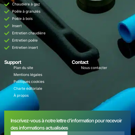
Chaudière à gaz
Poêle à granulés
Poêle à bois
Insert
Entretien chaudière
Entretien poêle
Entretien insert
Support
Contact
Plan du site
Nous contacter
Mentions légales
Politiques cookies
Charte éditoriale
À propos
Inscrivez-vous à notre lettre d'information pour recevoir
des informations actualisées