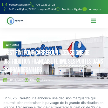
contact@adpc.fr
06 22 23 24 25
14 Pl. de l'Église, 77970 Jouy-le-Châtel
Mentions légales
À propos
Écologie et Énergie
Nos services
Actualités
C’est fini pour Carrefour : l’enseigne de
distribution française ferme ses portes dans
39 grandes villes
28/04/2025
11:43
Alexis
En 2025, Carrefour a annoncé une décision marquante qui
pourrait bien redessiner le paysage de la grande distribution en
France. L’enseigne a décidé de transférer la gestion de 39 de