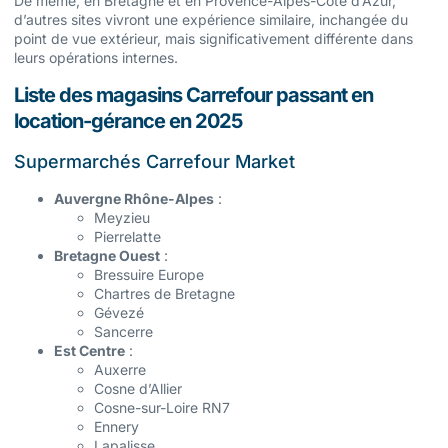
De même, en Bretagne et en Provence-Alpes-Côte d’Azur,
d’autres sites vivront une expérience similaire, inchangée du
point de vue extérieur, mais significativement différente dans
leurs opérations internes.
Liste des magasins Carrefour passant en
location-gérance en 2025
Supermarchés Carrefour Market
Auvergne Rhône-Alpes
:
Meyzieu
Pierrelatte
Bretagne Ouest
:
Bressuire Europe
Chartres de Bretagne
Gévezé
Sancerre
Est Centre
:
Auxerre
Cosne d’Allier
Cosne-sur-Loire RN7
Ennery
Lapalisse