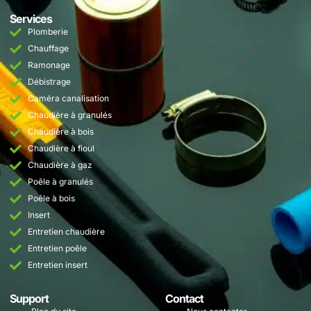
Services
Plomberie
Chauffage
Ramonage
Débistrage
Caméra canalisation
Chaudière à granulés
Chaudière à bois
Chaudière à fioul
Chaudière à gaz
Poêle à granulés
Poêle à bois
Insert
Entretien chaudière
Entretien poêle
Entretien insert
Support
Contact