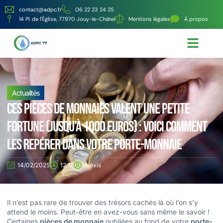
contact@adpc.fr
06 22 23 24 25
14 Pl. de l'Église, 77970 Jouy-le-Châtel
Mentions légales
À propos
Écologie et Énergie
Nos services
Actualités
Ces pièces de monnaies valent une petite
fortune (jusqu’à 1000 euros) : voici comment
les repérer dans votre porte-monnaie
14/02/2025
12:16
Alexis
Il n’est pas rare de trouver des trésors cachés là où l’on s’y
attend le moins. Peut-être en avez-vous sans même le savoir !
Certaines
pièces de monnaie
oubliées au fond de votre
porte-