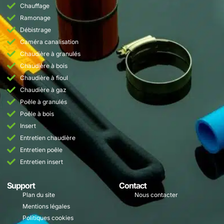
Chauffage
Ramonage
Débistrage
Caméra canalisation
Chaudière à granulés
Chaudière à bois
Chaudière à fioul
Chaudière à gaz
Poêle à granulés
Poêle à bois
Insert
Entretien chaudière
Entretien poêle
Entretien insert
Support
Contact
Plan du site
Nous contacter
Mentions légales
Politiques cookies