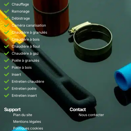
Chauffage
Ramonage
Débistrage
Caméra canalisation
Chaudière à granulés
Chaudière à bois
Chaudière à fioul
Chaudière à gaz
Poêle à granulés
Poêle à bois
Insert
Entretien chaudière
Entretien poêle
Entretien insert
Support
Contact
Plan du site
Nous contacter
Mentions légales
Politiques cookies