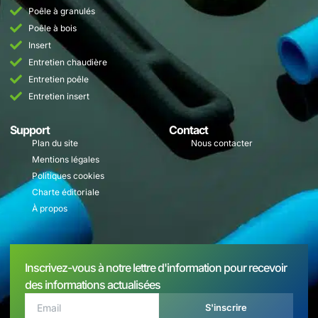
Poêle à granulés
Poêle à bois
Insert
Entretien chaudière
Entretien poêle
Entretien insert
Support
Contact
Plan du site
Nous contacter
Mentions légales
Politiques cookies
Charte éditoriale
À propos
Inscrivez-vous à notre lettre d'information pour recevoir
des informations actualisées
S'inscrire